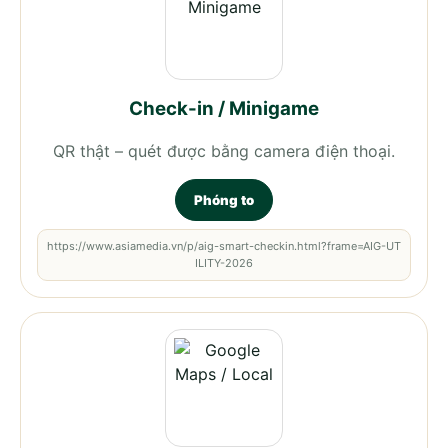
Check-in / Minigame
QR thật – quét được bằng camera điện thoại.
Phóng to
https://www.asiamedia.vn/p/aig-smart-checkin.html?frame=AIG-UT
ILITY-2026