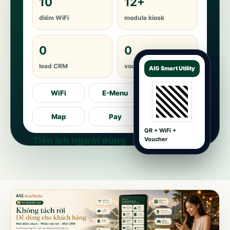
10
12+
điểm WiFi
module kiosk
0
0
lead CRM
voucher/ticket
AIG Smart Utility
WiFi
E-Menu
Ticket
Map
Pay
CRM
QR + WiFi +
Tiện ích người dùng
Voucher
Một giao diện thống nhất cho khách hàng tại điểm
bán, điểm du lịch, sự kiện, kiosk hoặc WiFi captive
portal.
Mở tiện ích