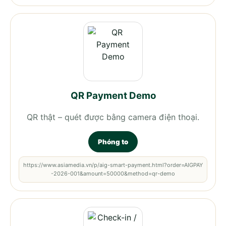
QR Payment Demo
QR thật – quét được bằng camera điện thoại.
Phóng to
https://www.asiamedia.vn/p/aig-smart-payment.html?order=AIGPAY
-2026-001&amount=50000&method=qr-demo