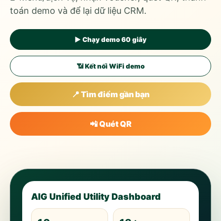
toán demo và để lại dữ liệu CRM.
▶ Chạy demo 60 giây
📶 Kết nối WiFi demo
📍 Tìm điểm gần bạn
📲 Quét QR
AIG Unified Utility Dashboard