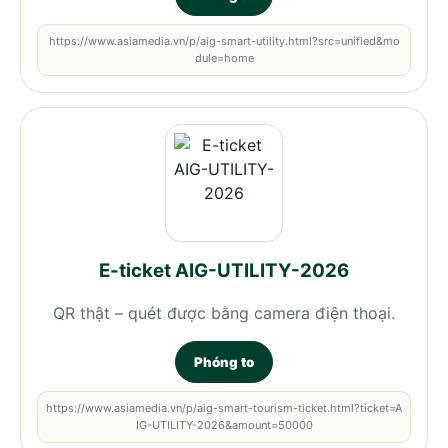
https://www.asiamedia.vn/p/aig-smart-utility.html?src=unified&mo
dule=home
E-ticket AIG-UTILITY-2026
QR thật – quét được bằng camera điện thoại.
Phóng to
https://www.asiamedia.vn/p/aig-smart-tourism-ticket.html?ticket=A
IG-UTILITY-2026&amount=50000