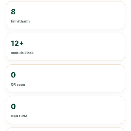
8
tỉnh/thành
12+
module kiosk
0
QR scan
0
lead CRM