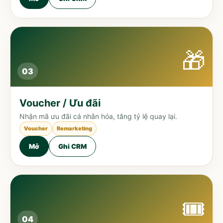
🎁
03
Voucher / Ưu đãi
Nhận mã ưu đãi cá nhân hóa, tăng tỷ lệ quay lại.
Voucher
Remarketing
Mở
Ghi CRM
🎟️
04