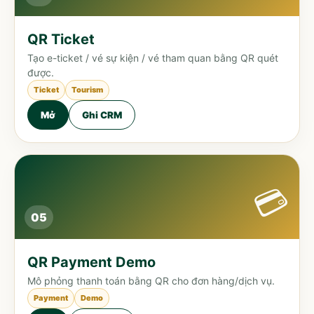
QR Ticket
Tạo e-ticket / vé sự kiện / vé tham quan bằng QR quét
được.
Ticket
Tourism
Mở
Ghi CRM
💳
05
QR Payment Demo
Mô phỏng thanh toán bằng QR cho đơn hàng/dịch vụ.
Payment
Demo