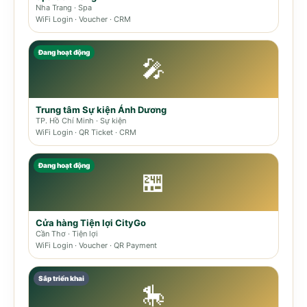
Nha Trang · Spa
WiFi Login · Voucher · CRM
Đang hoạt động
🎤
Trung tâm Sự kiện Ánh Dương
TP. Hồ Chí Minh · Sự kiện
WiFi Login · QR Ticket · CRM
Đang hoạt động
🏪
Cửa hàng Tiện lợi CityGo
Cần Thơ · Tiện lợi
WiFi Login · Voucher · QR Payment
Sắp triển khai
🎠