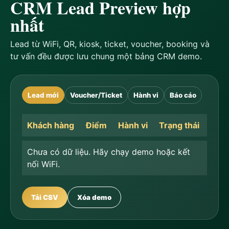
CRM Lead Preview hợp
nhất
Lead từ WiFi, QR, kiosk, ticket, voucher, booking và
tư vấn đều được lưu chung một bảng CRM demo.
Lead mới
Voucher/Ticket
Hành vi
Báo cáo
Khách hàng
Điểm
Hành vi
Trạng thái
Chưa có dữ liệu. Hãy chạy demo hoặc kết
nối WiFi.
Tải CSV
Xóa demo