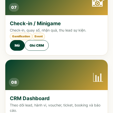
📸
07
Check-in / Minigame
Check-in, quay số, nhận quà, thu lead sự kiện.
Gamification
Event
Mở
Ghi CRM
📊
08
CRM Dashboard
Theo dõi lead, hành vi, voucher, ticket, booking và báo
cáo.