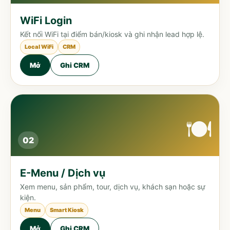
WiFi Login
Kết nối WiFi tại điểm bán/kiosk và ghi nhận lead hợp lệ.
Local WiFi
CRM
Mở
Ghi CRM
🍽️
02
E-Menu / Dịch vụ
Xem menu, sản phẩm, tour, dịch vụ, khách sạn hoặc sự
kiện.
Menu
Smart Kiosk
Mở
Ghi CRM