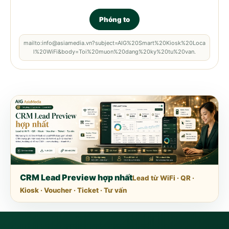
Phóng to
mailto:info@asiamedia.vn?subject=AIG%20Smart%20Kiosk%20Loca
l%20WiFi&body=Toi%20muon%20dang%20ky%20tu%20van.
CRM Lead Preview hợp nhất
Lead từ WiFi · QR ·
Kiosk · Voucher · Ticket · Tư vấn