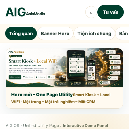
AIG
Tư vấn
⌕
AsiaMedia
Tổng quan
Banner Hero
Tiện ích chung
Bản 
Hero mới – One Page Utility
Smart Kiosk + Local
WiFi · Một trang – Một trải nghiệm – Một CRM
AIG OS › Unified Utility Page ›
Interactive Demo Panel