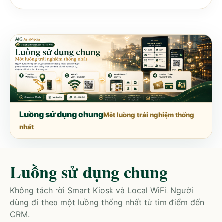
06 Khu du lịch Sông Hàn
Đà Nẵng · Du lịch · WiFi Login, Map Local, QR Ticket,
Voucher
07 Spa Sen Vàng
Nha Trang · Spa · WiFi Login, Voucher, CRM
08 Trung tâm Sự kiện Ánh Dương
TP. Hồ Chí Minh · Sự kiện · WiFi Login, QR Ticket,
Luồng sử dụng chung
Một luồng trải nghiệm thống
CRM
nhất
09 Cửa hàng Tiện lợi CityGo
Cần Thơ · Tiện lợi · WiFi Login, Voucher, QR Payment
Luồng sử dụng chung
10 Khu vui chơi Happy Kids
Không tách rời Smart Kiosk và Local WiFi. Người
Phú Quốc · Vui chơi · WiFi Login, Voucher, QR Ticket
dùng đi theo một luồng thống nhất từ tìm điểm đến
CRM.